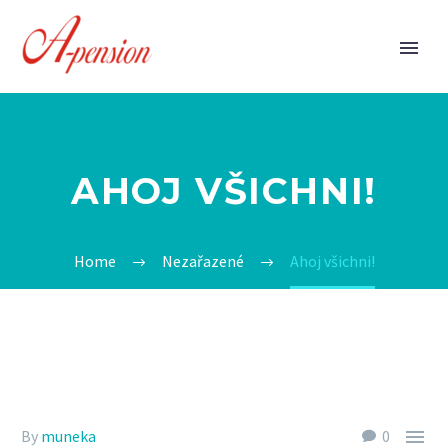
AHOJ VŠICHNI!
Home
Nezařazené
Ahoj všichni!

By
muneka
0