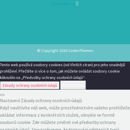
Pinterest-p
© Copyright 2020
CodexThemes
Tento web používá soubory cookies (od třetích stran) pro jeho snadnější
prohlížení. Přečtěte si více o tom, jak můžete ovládat soubory cookie
kliknutím na „Předvolby ochrany osobních údajů“.
Souhlasím
Zásady ochrany osobních údajů
Nastavení Zásady ochrany osobních údajů
Když navštívíte náš web, může prostřednictvím vašeho prohlížeče
ukládat informace z konkrétních služeb, obvykle ve formě
souborů cookie. Zde můžete změnit své předvolby ochrany
osobních údajů. Upozorňujeme, že blokování některých typů